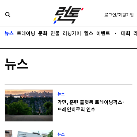
콘텐츠로
바로가기
로그인/회원가입
뉴스
트레이닝
문화
인물
러닝기어
헬스
이벤트
・
대회
뉴스
뉴스
가민, 훈련 플랫폼 트레이닝픽스·
트레인히로익 인수
뉴스