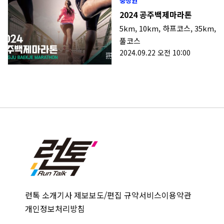
충청권
2024 공주백제마라톤
5km
,
10km
,
하프코스
,
35km
,
풀코스
2024.09.22 오전 10:00
런톡 소개
기사 제보
보도/편집 규약
서비스이용약관
개인정보처리방침