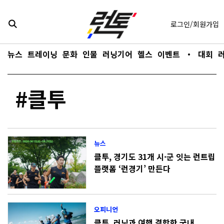
콘텐츠로
바로가기
로그인/회원가입
뉴스
트레이닝
문화
인물
러닝기어
헬스
이벤트
・
대회
#클투
뉴스
클투, 경기도 31개 시·군 잇는 런트립
플랫폼 ‘런경기’ 만든다
오피니언
클투, 러닝과 여행 결합한 국내