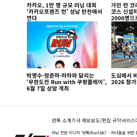
카카오, 1만 명 규모 러닝 대회
가민 런 코
‘카카오프렌즈 런’ 성남 탄천에서
코스 신설하
연다
2000명으
박명수·정준하·하하와 달리는
도심에서 
‘무한도전 Run with 쿠팡플레이’,
2026 참
6월 7일 상암 개최
런톡 소개
기사 제보
보도/편집 규약
서비스
러닝 전문 미디어 '런톡(RunTalk)' - 러너들을 