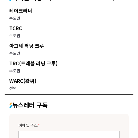
레이크러너
수도권
TCRC
수도권
아그레 러닝 크루
수도권
TRC(트래블 러닝 크루)
수도권
WARC(왘씨)
전역
뉴스레터 구독
이메일 주소
*