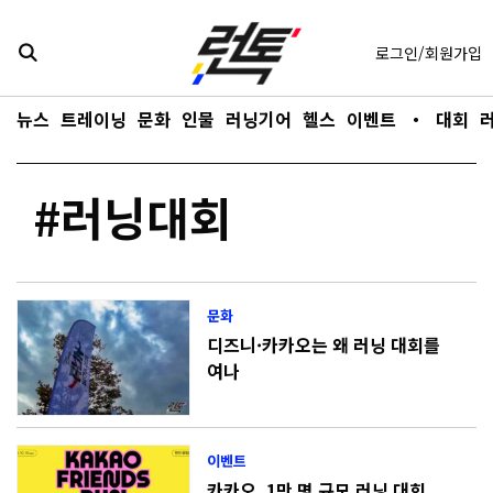
콘텐츠로
바로가기
로그인/회원가입
뉴스
트레이닝
문화
인물
러닝기어
헬스
이벤트
・
대회
#러닝대회
문화
디즈니·카카오는 왜 러닝 대회를
여나
이벤트
카카오, 1만 명 규모 러닝 대회