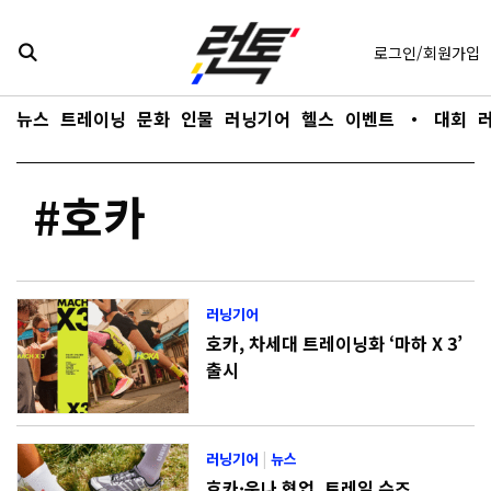
콘텐츠로
바로가기
로그인/회원가입
뉴스
트레이닝
문화
인물
러닝기어
헬스
이벤트
・
대회
#호카
러닝기어
호카, 차세대 트레이닝화 ‘마하 X 3’
출시
러닝기어
|
뉴스
호카·운나 협업, 트레일 슈즈