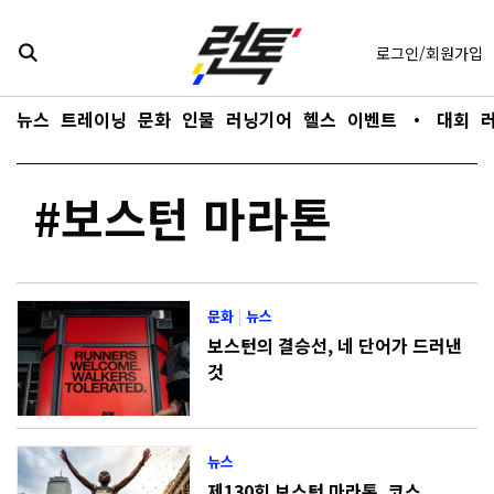
콘텐츠로
바로가기
로그인/회원가입
뉴스
트레이닝
문화
인물
러닝기어
헬스
이벤트
・
대회
#보스턴 마라톤
문화
|
뉴스
보스턴의 결승선, 네 단어가 드러낸
것
뉴스
제130회 보스턴 마라톤, 코스