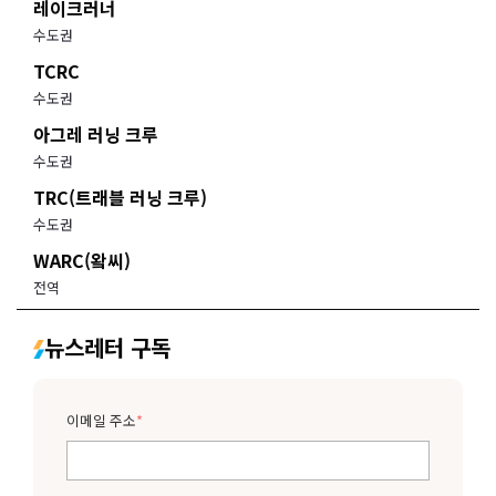
레이크러너
수도권
TCRC
수도권
아그레 러닝 크루
수도권
TRC(트래블 러닝 크루)
수도권
WARC(왘씨)
전역
뉴스레터 구독
이메일 주소
*