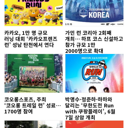
카카오, 1만 명 규모
가민 런 코리아 2회째
러닝 대회 ‘카카오프렌즈
개최… 하프 코스 신설하고
런’ 성남 탄천에서 연다
참가 규모 1만
2000명으로 확대
코오롱스포츠, 주최
박명수·정준하·하하와
‘코오롱 트레일 런’ 성료…
달리는 ‘무한도전 Run
1700명 참여
with 쿠팡플레이’, 6월
7일 상암 개최