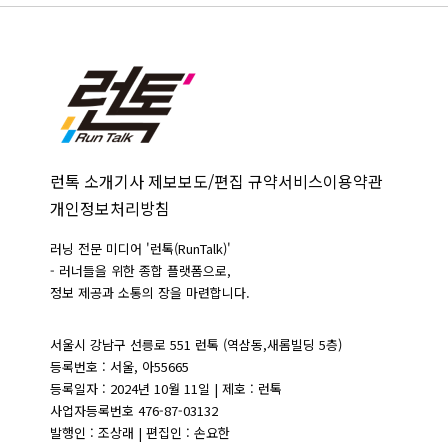
런톡 소개
기사 제보
보도/편집 규약
서비스이용약관
개인정보처리방침
러닝 전문 미디어 '런톡(RunTalk)'
- 러너들을 위한 종합 플랫폼으로,
정보 제공과 소통의 장을 마련합니다.
서울시 강남구 선릉로 551 런톡 (역삼동,새롬빌딩 5층)
등록번호 : 서울, 아55665
등록일자 : 2024년 10월 11일 | 제호 : 런톡
사업자등록번호 476-87-03132
발행인 : 조상래 | 편집인 : 손요한