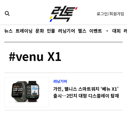
콘텐츠로
바로가기
로그인/회원가입
뉴스
트레이닝
문화
인물
러닝기어
헬스
이벤트
・
대회
#venu X1
러닝기어
가민, 웰니스 스마트워치 ‘베뉴 X1’
출시…2인치 대형 디스플레이 탑재