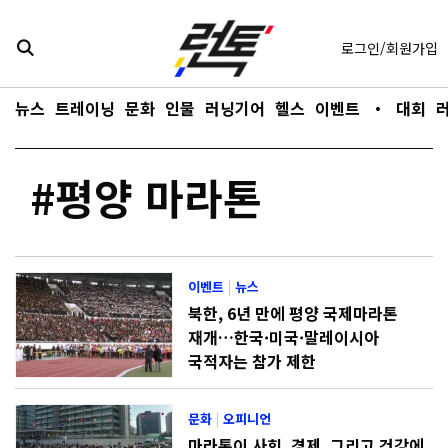
콘텐츠로
바로가기
로그인/회원가입
뉴스
트레이닝
문화
인물
러닝기어
헬스
이벤트
・
대회
#평양 마라톤
이벤트
|
뉴스
북한, 6년 만에 평양 국제마라톤
재개…한국·미국·말레이시아
국적자는 참가 제한
문화
|
오피니언
마라톤이 사회, 경제, 그리고 건강에