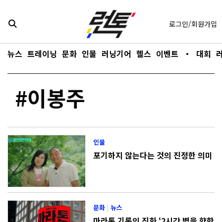
콘텐츠로
바로가기
로그인/회원가입
뉴스
트레이닝
문화
인물
러닝기어
헬스
이벤트
・
대회
#이봉주
인물
포기하지 않는다는 것의 진정한 의미
문화
|
뉴스
마라톤 기록의 진화 ‘2시간 벽을 향한