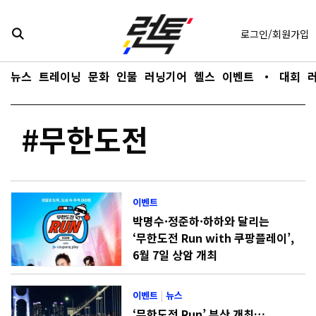
콘텐츠로
바로가기
로그인/회원가입
뉴스
트레이닝
문화
인물
러닝기어
헬스
이벤트
・
대회
#무한도전
이벤트
박명수·정준하·하하와 달리는
‘무한도전 Run with 쿠팡플레이’,
6월 7일 상암 개최
이벤트
|
뉴스
‘무한도전 Run’ 부산 개최…