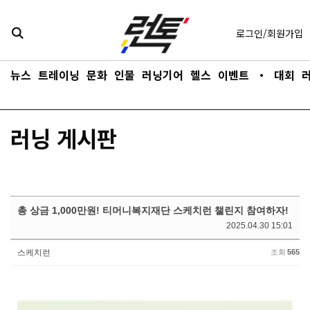
콘텐츠로
바로가기
로그인/회원가입
뉴스
트레이닝
문화
인물
러닝기어
헬스
이벤트
・
대회
러닝 게시판
총 상금 1,000만원! 티머니복지재단 스케치런 챌린지 참여하자!
2025.04.30 15:01
스케치런
조회
565