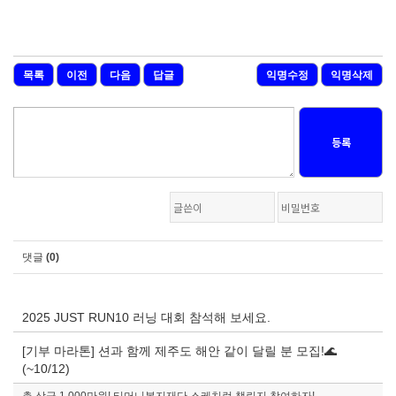
목록
이전
다음
답글
익명수정
익명삭제
등록
댓글
(0)
2025 JUST RUN10 러닝 대회 참석해 보세요.
[기부 마라톤] 션과 함께 제주도 해안 같이 달릴 분 모집!🌊
(~10/12)
총 상금 1,000만원! 티머니복지재단 스케치런 챌린지 참여하자!