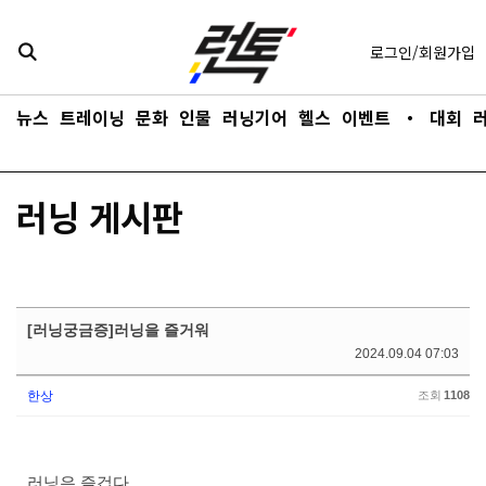
콘텐츠로
바로가기
로그인/회원가입
뉴스
트레이닝
문화
인물
러닝기어
헬스
이벤트
・
대회
러닝 게시판
[러닝궁금증]러닝을 즐거워
2024.09.04 07:03
한상
조회
1108
러닝은 즐겁다.