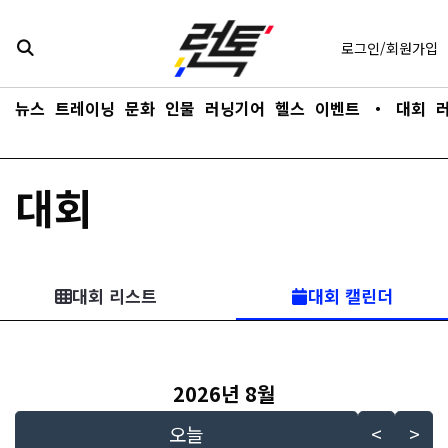
콘텐츠로
바로가기
로그인/회원가입
뉴스
트레이닝
문화
인물
러닝기어
헬스
이벤트
・
대회
대회
대회 리스트
대회 캘린더
2026년 8월 - current view i
2026년 8월
달력 넘어가기
오늘
<
>