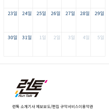
23일
24일
25일
26일
27일
28일
29일
30일
31일
1일
2일
3일
4일
5일
런톡 소개
기사 제보
보도/편집 규약
서비스이용약관