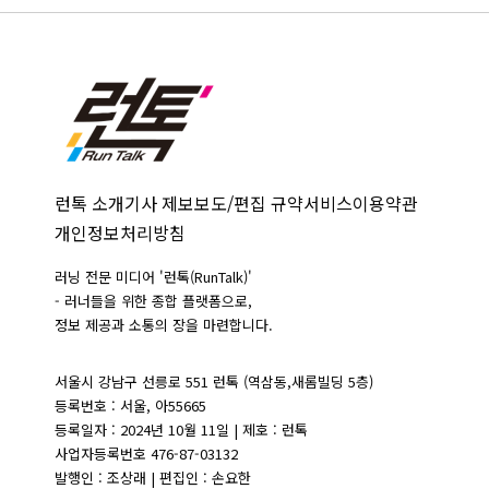
런톡 소개
기사 제보
보도/편집 규약
서비스이용약관
개인정보처리방침
러닝 전문 미디어 '런톡(RunTalk)'
- 러너들을 위한 종합 플랫폼으로,
정보 제공과 소통의 장을 마련합니다.
서울시 강남구 선릉로 551 런톡 (역삼동,새롬빌딩 5층)
등록번호 : 서울, 아55665
등록일자 : 2024년 10월 11일 | 제호 : 런톡
사업자등록번호 476-87-03132
발행인 : 조상래 | 편집인 : 손요한