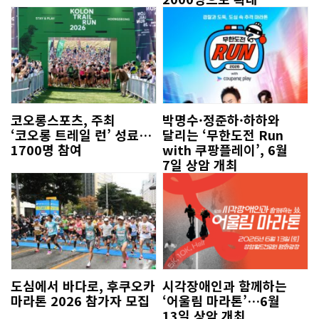
코오롱스포츠, 주최
박명수·정준하·하하와
‘코오롱 트레일 런’ 성료…
달리는 ‘무한도전 Run
1700명 참여
with 쿠팡플레이’, 6월
7일 상암 개최
도심에서 바다로, 후쿠오카
시각장애인과 함께하는
마라톤 2026 참가자 모집
‘어울림 마라톤’…6월
13일 상암 개최