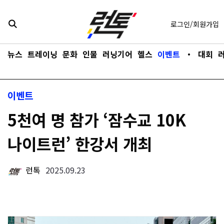
콘텐츠로
바로가기
로그인/회원가입
뉴스
트레이닝
문화
인물
러닝기어
헬스
이벤트
・
대회
이벤트
5천여 명 참가 ‘잠수교 10K
나이트런’ 한강서 개최
런톡
2025.09.23