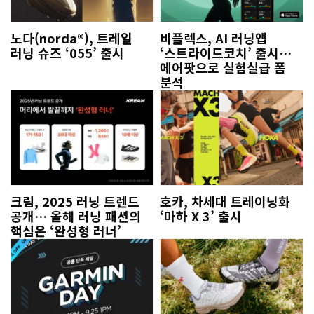
노다(norda®), 트레일
비플렉스, AI 러닝앱
러닝 슈즈 ‘055’ 출시
‘스트라이드코치’ 출시…
에어팟으로 실험실급 폼
분석
크림, 2025 러닝 트렌드
호카, 차세대 트레이닝화
공개… 올해 러닝 패션의
‘마하 X 3’ 출시
핵심은 ‘완성형 러너’