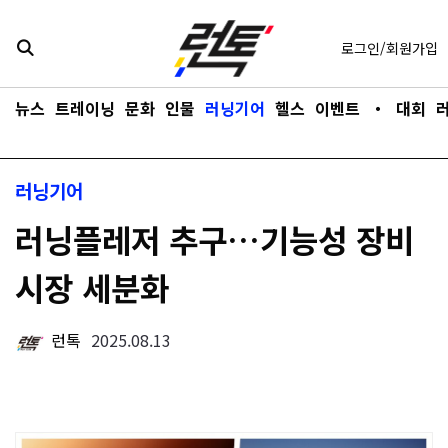
콘텐츠로
바로가기
로그인/회원가입
뉴스
트레이닝
문화
인물
러닝기어
헬스
이벤트
・
대회
러닝기어
러닝플레저 추구…기능성 장비
시장 세분화
런톡
2025.08.13