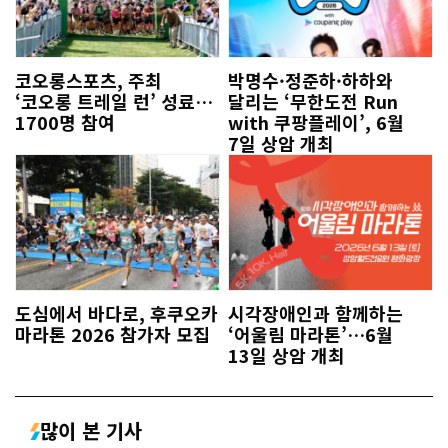
코오롱스포츠, 주최
박명수·정준하·하하와
‘코오롱 트레일 런’ 성료…
달리는 ‘무한도전 Run
1700명 참여
with 쿠팡플레이’, 6월
7일 상암 개최
도심에서 바다로, 후쿠오카
시각장애인과 함께하는
마라톤 2026 참가자 모집
‘어울림 마라톤’…6월
13일 상암 개최
많이 본 기사