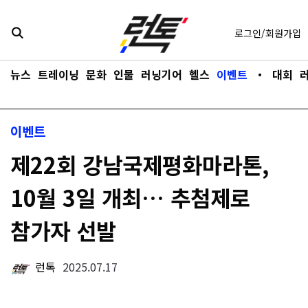
콘텐츠로
바로가기
로그인/회원가입
뉴스
트레이닝
문화
인물
러닝기어
헬스
이벤트
・
대회
이벤트
제22회 강남국제평화마라톤,
10월 3일 개최… 추첨제로
참가자 선발
런톡
2025.07.17