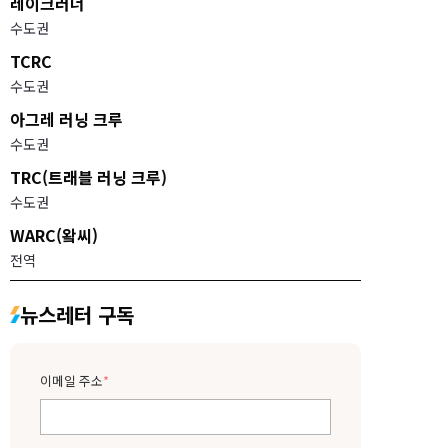
레이크러너
수도권
TCRC
수도권
아그레 러닝 크루
수도권
TRC(트래블 러닝 크루)
수도권
WARC(왘씨)
전역
뉴스레터 구독
이메일 주소
*