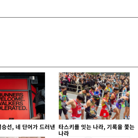
승선, 네 단어가 드러낸
타스키를 잇는 나라, 기록을 쫓는
나라