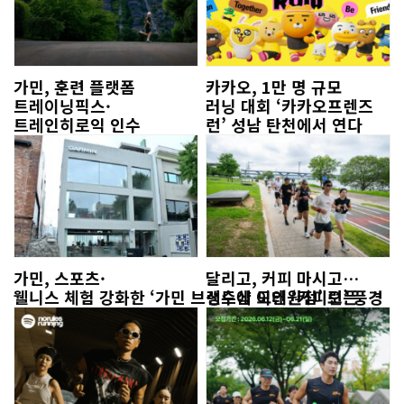
가민, 훈련 플랫폼
카카오, 1만 명 규모
트레이닝픽스·
러닝 대회 ‘카카오프렌즈
트레인히로익 인수
런’ 성남 탄천에서 연다
가민, 스포츠·
달리고, 커피 마시고…
웰니스 체험 강화한 ‘가민 브랜드샵 이태원점’ 오픈
성수에 모인 ‘커피런’ 풍경