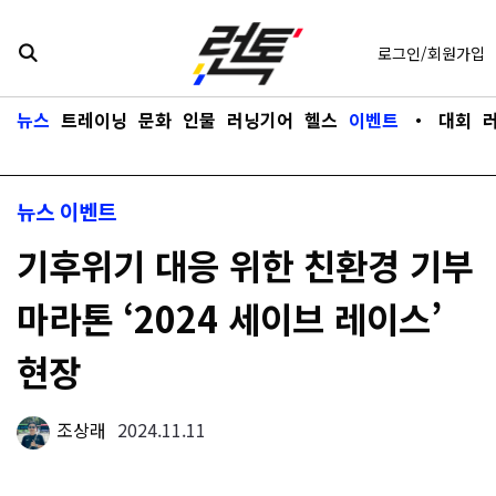
콘텐츠로
바로가기
로그인/회원가입
뉴스
트레이닝
문화
인물
러닝기어
헬스
이벤트
・
대회
뉴스
이벤트
기후위기 대응 위한 친환경 기부
마라톤 ‘2024 세이브 레이스’
현장
조상래
2024.11.11