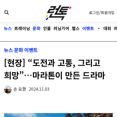
콘텐츠로
바로가기
로그인/회원가입
뉴스
트레이닝
문화
인물
러닝기어
헬스
이벤트
・
대회
뉴스
문화
이벤트
[현장] “도전과 고통, 그리고
희망”…마라톤이 만든 드라마
손 요한
2024.11.03