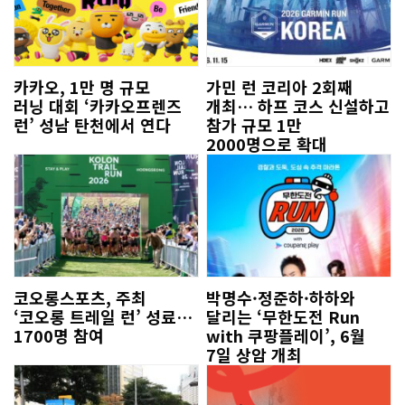
카카오, 1만 명 규모
가민 런 코리아 2회째
러닝 대회 ‘카카오프렌즈
개최… 하프 코스 신설하고
런’ 성남 탄천에서 연다
참가 규모 1만
2000명으로 확대
코오롱스포츠, 주최
박명수·정준하·하하와
‘코오롱 트레일 런’ 성료…
달리는 ‘무한도전 Run
1700명 참여
with 쿠팡플레이’, 6월
7일 상암 개최