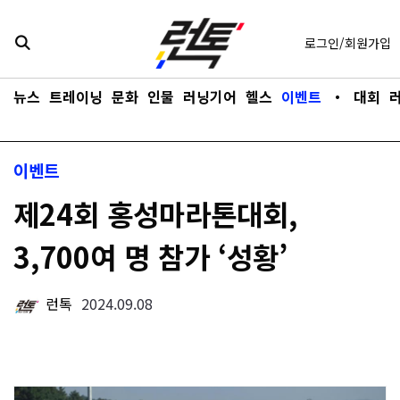
콘텐츠로
바로가기
로그인/회원가입
뉴스
트레이닝
문화
인물
러닝기어
헬스
이벤트
・
대회
이벤트
제24회 홍성마라톤대회,
3,700여 명 참가 ‘성황’
런톡
2024.09.08