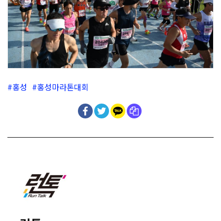
홍성
홍성마라톤대회