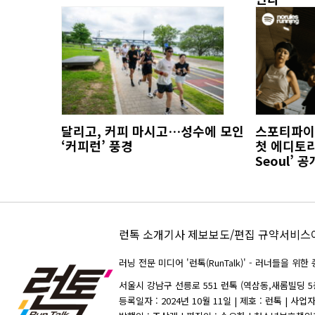
달리고, 커피 마시고…성수에 모인
스포티파이,
‘커피런’ 풍경
첫 에디토리
Seoul’ 공
런톡 소개
기사 제보
보도/편집 규약
서비스
러닝 전문 미디어 '런톡(RunTalk)' - 러너들을 
서울시 강남구 선릉로 551 런톡 (역삼동,새롬빌딩 5층)
등록일자 : 2024년 10월 11일 | 제호 : 런톡 | 사업