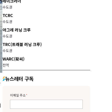
레이크러너
수도권
TCRC
수도권
아그레 러닝 크루
수도권
TRC(트래블 러닝 크루)
수도권
WARC(왘씨)
전역
뉴스레터 구독
를
이메일 주소
*
이